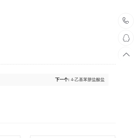
0
6
下一个:
4-乙基苯肼盐酸盐